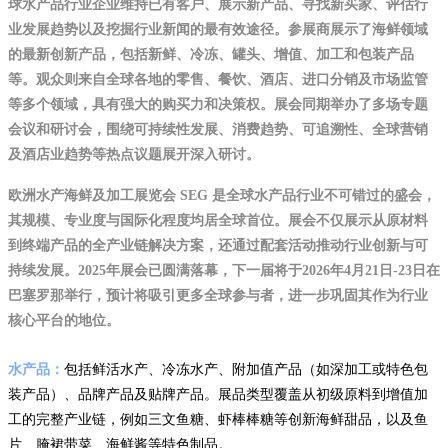
球水产品行业企业维持已有客户、展示新产品、寻找新买家、评估行
业发展趋势以及挖掘行业新闻的最有效途径。
参展商展示了海鲜领域
的最新创新产品，包括新鲜、冷冻、罐头、增值、加工和包装产品
等。观众则来自全球各地的零售、餐饮、酒店、进口分销及市场监管
等多个领域，具有强大的购买力和决策权。
展会同期举办了多场专题
会议和研讨会，围绕可持续性发展、消费趋势、可追溯性、全球营销
及酒店业趋势等热点议题展开深入研讨。
欧洲水产海鲜及加工展览会 SEG 是全球水产品行业不可错过的盛会，
其规模、专业度与国际化程度均居全球首位。展会不仅展示从原材料
到终端产品的全产业链解决方案，还通过配套活动推动行业创新与可
持续发展。2025年展会已圆满落幕，下一届将于2026年4月21日-23日在
巴塞罗那举行，预计将吸引更多全球参与者，进一步巩固其作为行业
核心平台的地位
。
水产品：
包括鲜活水产、冷冻水产、附加值产品（如深加工或特色包
装产品）、品牌产品及贴牌产品。展品类型覆盖从初级原料到增值加
工的完整产业链，例如三文鱼糖、虾棒棒糖等创新海鲜甜品，以及鱼
片、腌裙带菜、海鲜酱等特色制品。