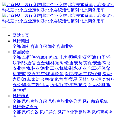
网站首页
风行德国
全部
海外咨询介绍
海外咨询业务
德国展会
全部
车/配件/汽摩/自行车
电力/照明/能源/石油
电子/游
戏/网络/通信
五金/建材/泵阀/暖通
安防/劳保/安全/消防
农业/畜牧/林业/渔业
工业/机械/制造/矿业
化工/环保/染
料/塑胶
交通/航空/海洋/物流
医疗/美容/口腔/保健
消费/
家居/酒店/家纺
金融/文化/教育/贸易
园林/户外/运动/狩猎
办公/印刷/广告/礼品
纺织/服装/皮革/箱包
食品/饮料/烟
酒/生鲜
风行商旅
全部
风行商旅介绍
风行商旅业务分类
风行商旅系统
风行会议会展
全部
风行会议
风行展会
风行企业奖励旅游
风行商务考