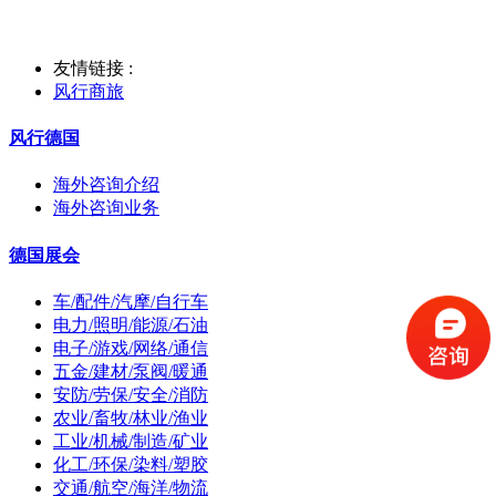
友情链接 :
风行商旅
风行德国
海外咨询介绍
海外咨询业务
德国展会
车/配件/汽摩/自行车
电力/照明/能源/石油
电子/游戏/网络/通信
五金/建材/泵阀/暖通
安防/劳保/安全/消防
农业/畜牧/林业/渔业
工业/机械/制造/矿业
化工/环保/染料/塑胶
交通/航空/海洋/物流