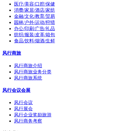
医疗/美容/口腔/保健
消费/家居/酒店/家纺
金融/文化/教育/贸易
园林/户外/运动/狩猎
办公/印刷/广告/礼品
纺织/服装/皮革/箱包
食品/饮料/烟酒/生鲜
风行商旅
风行商旅介绍
风行商旅业务分类
风行商旅系统
风行会议会展
风行会议
风行展会
风行企业奖励旅游
风行商务考察